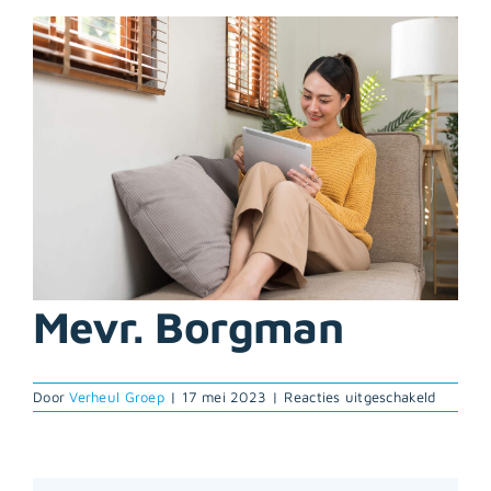
Bekijk
grotere
afbeelding
Mevr. Borgman
voor
Door
Verheul Groep
|
17 mei 2023
|
Reacties uitgeschakeld
Mevr.
Borgma