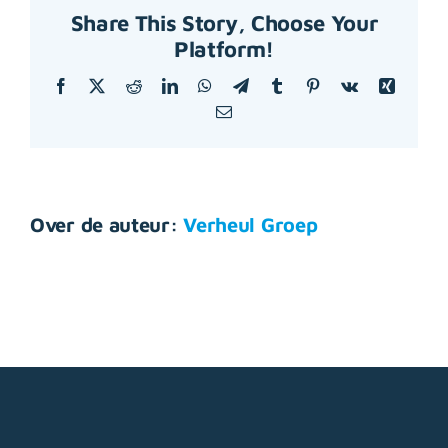
Share This Story, Choose Your
Platform!
Facebook
X
Reddit
LinkedIn
WhatsApp
Telegram
Tumblr
Pinterest
Vk
Xing
E-
mail
Over de auteur:
Verheul Groep