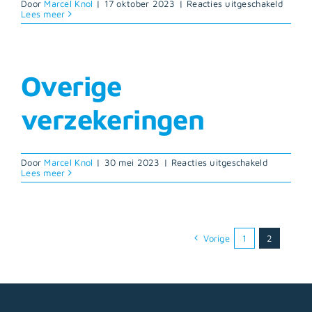
voor
Door
Marcel Knol
|
17 oktober 2023
|
Reacties uitgeschakeld
Woonh
Lees meer
/
Opstal
Overige
verzekeringen
voor
Door
Marcel Knol
|
30 mei 2023
|
Reacties uitgeschakeld
Overige
Lees meer
verzekerin
Vorige
1
2