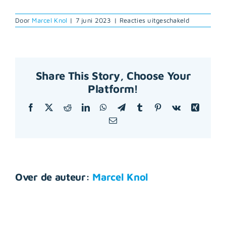
voor
Door
Marcel Knol
|
7 juni 2023
|
Reacties uitgeschakeld
André
Vendrig
Share This Story, Choose Your
Platform!
Facebook
X
Reddit
LinkedIn
WhatsApp
Telegram
Tumblr
Pinterest
Vk
Xing
E-
mail
Over de auteur:
Marcel Knol