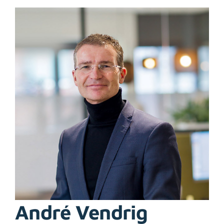
Bekijk
grotere
afbeelding
André Vendrig