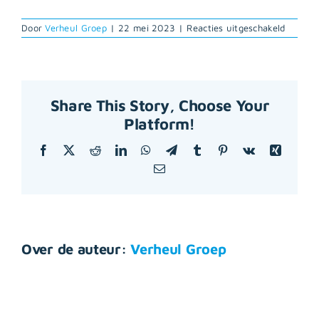
voor
Door
Verheul Groep
|
22 mei 2023
|
Reacties uitgeschakeld
Jos
Jenster
Share This Story, Choose Your
Platform!
Facebook
X
Reddit
LinkedIn
WhatsApp
Telegram
Tumblr
Pinterest
Vk
Xing
E-
mail
Over de auteur:
Verheul Groep