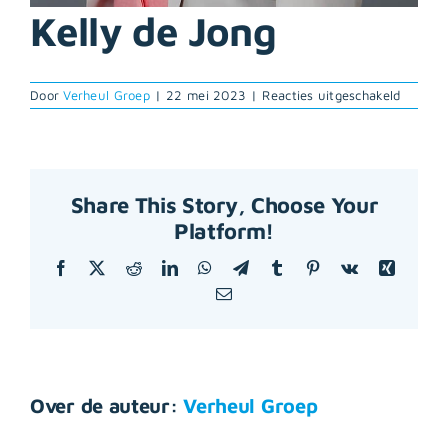
Kelly de Jong
voor
Door
Verheul Groep
|
22 mei 2023
|
Reacties uitgeschakeld
Kelly
de
Jong
Share This Story, Choose Your
Platform!
Facebook
X
Reddit
LinkedIn
WhatsApp
Telegram
Tumblr
Pinterest
Vk
Xing
E-
mail
Over de auteur:
Verheul Groep