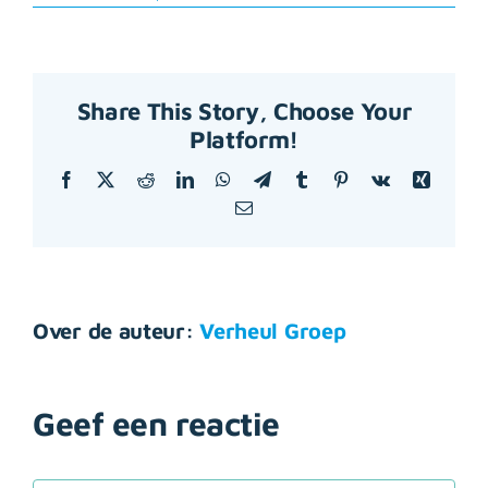
Share This Story, Choose Your
Platform!
Facebook
X
Reddit
LinkedIn
WhatsApp
Telegram
Tumblr
Pinterest
Vk
Xing
E-
mail
Over de auteur:
Verheul Groep
Geef een reactie