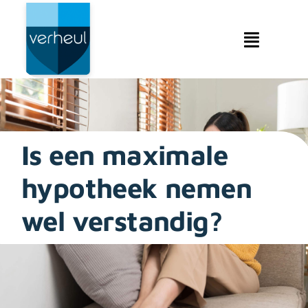
Ga
naar
inhoud
Toggle
Navigat
Makelaardij
Hypotheken
Is een maximale
Verzekeringen
hypotheek nemen
Service & contact
wel verstandig?
Over ons & beleid