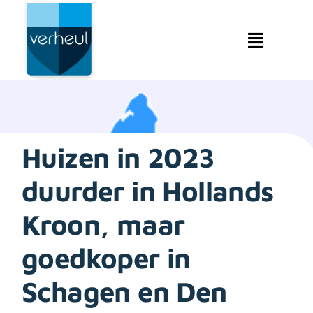
Ga
naar
inhoud
Toggle
Navigat
Makelaardij
Hypotheken
Huizen in 2023
Verzekeringen
duurder in Hollands
Service & contact
Kroon, maar
Over ons & beleid
goedkoper in
Schagen en Den