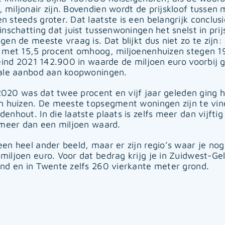
miljonair zijn. Bovendien wordt de prijskloof tussen m
steeds groter. Dat laatste is een belangrijk conclusie
inschatting dat juist tussenwoningen het snelst in pri
en de meeste vraag is. Dat blijkt dus niet zo te zijn
 met 15,5 procent omhoog, miljoenenhuizen stegen 19,
eind 2021 142.900 in waarde de miljoen euro voorbij gi
tale aanbod aan koopwoningen.
 2020 was dat twee procent en vijf jaar geleden ging 
en huizen. De meeste topsegment woningen zijn te vi
nhout. In die laatste plaats is zelfs meer dan vijftig
 meer dan een miljoen waard.
en heel ander beeld, maar er zijn regio’s waar je no
iljoen euro. Voor dat bedrag krijg je in Zuidwest-Ge
nd en in Twente zelfs 260 vierkante meter grond.