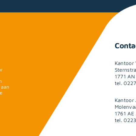
Conta
Kantoor 
or
Sternstr
1771 AN
n
tel. 022
 aan
ge
Kantoor
Molenva
1761 AE
tel. 022