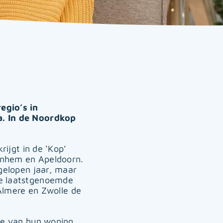
egio’s in
a. In de Noordkop
rijgt in de ‘Kop’
Arnhem en Apeldoorn.
fgelopen jaar, maar
ie laatstgenoemde
 Almere en Zwolle de
rde van hun woning