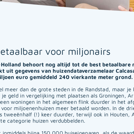
etaalbaar voor miljonairs
olland behoort nog altijd tot de best betaalbare r
jkt uit gegevens van huizendataverzamelaar Calcas
miljoen euro gemiddeld 240 vierkante meter grond.
eel meer dan de grote steden in de Randstad, maar je k
je geld in vergelijking met plaatsen als Groningen, 
leen woningen in het algemeen flink duurder in het a
voor miljoenenhuizen meer betaald worden. In de dr
s tweeënhalf (!) keer duurder, terwijl ook in Houten,
ste categorie huizen verdubbelden.
t inmiddels bijna 150.000 huiseigenaren, als de waa