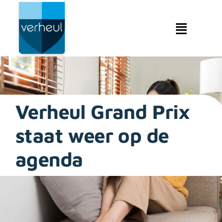
Ga
naar
inhoud
Toggle
Navigat
Makelaardij
Hypotheken
Verheul Grand Prix
Verzekeringen
staat weer op de
Service & contact
agenda
Over ons & beleid