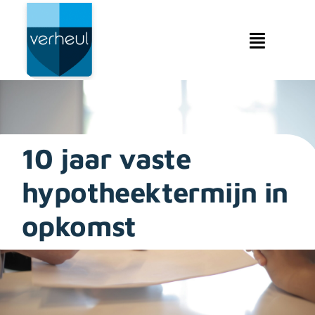
Ga
naar
inhoud
Toggle
Navigat
Makelaardij
Hypotheken
10 jaar vaste
Verzekeringen
hypotheektermijn in
Service & contact
opkomst
Over ons & beleid