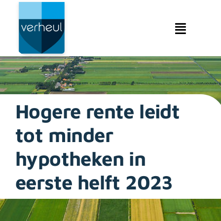
Ga
naar
inhoud
Toggle
Navigat
Makelaardij
Hypotheken
Hogere rente leidt
Verzekeringen
tot minder
Service & contact
hypotheken in
Over ons & beleid
eerste helft 2023