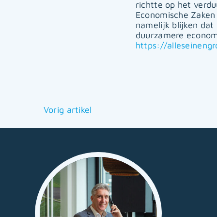
richtte op het verd
Economische Zaken 
namelijk blijken dat
duurzamere economi
https://alleseinengr
Vorig artikel