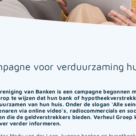
pagne voor verduurzaming hu
reniging van Banken is een campagne begonnen me
rop te wijzen dat hun bank of hypotheekverstrekk
duurzamen van hun huis. Onder de slogan ‘Alle sei
naren via online video’s, radiocommercials en so
n die de geldverstrekkers bieden. Verheul Groep k
over verder informeren.
tter Medy van der Laan kunnen banken en hypotheek