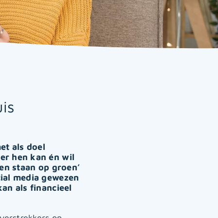
is
t als doel
er hen kan én wil
nen staan op groen’
cial media gewezen
an als financieel
verstrekkers op