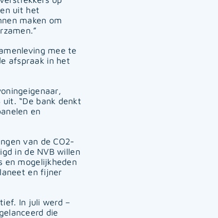
en uit het
kunnen maken om
urzamen.”
samenleving mee te
e afspraak in het
woningeigenaar,
uit. “De bank denkt
panelen en
ringen van de CO2-
igd in de NVB willen
is en mogelijkheden
laneet en fijner
ef. In juli werd –
gelanceerd die