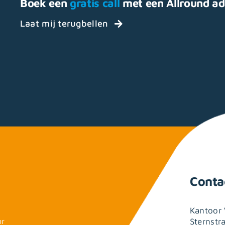
Boek een
gratis call
met een Allround ad
Laat mij terugbellen
Conta
Kantoor 
or
Sternstr