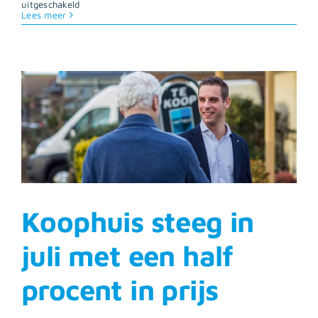
voor
uitgeschakeld
Verheul
Lees meer
Makelaardij
wordt
Alpina
Koophuis steeg in
juli met een half
procent in prijs