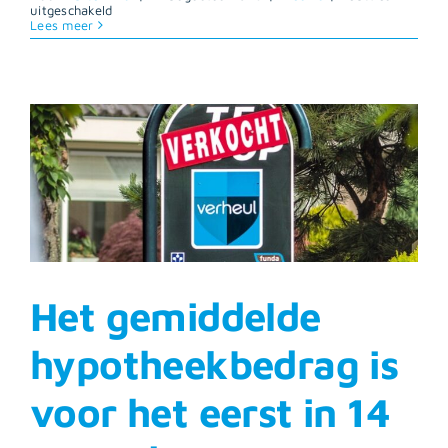
voor
uitgeschakeld
Hoogleraar:
Lees meer
huizenprijzen
gaan
in
2024
weer
flink
stijgen
Het gemiddelde
hypotheekbedrag is
voor het eerst in 14