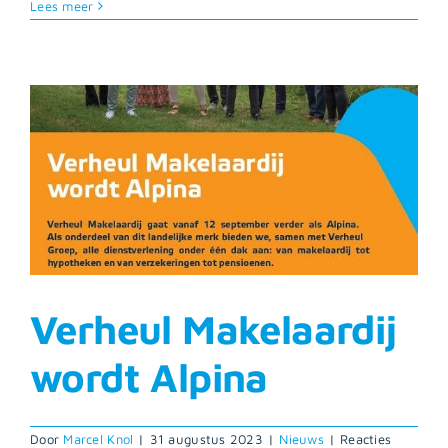
De
Lees meer
woningmarkt
in
vogelvlucht:
enkele
opmerkelijke
ontwikkelingen
Verheul Makelaardij
wordt Alpina
Door
Marcel Knol
|
31 augustus 2023
|
Nieuws
|
Reacties