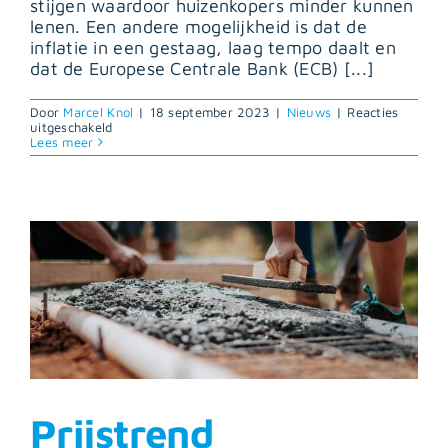
stijgen waardoor huizenkopers minder kunnen
lenen. Een andere mogelijkheid is dat de
inflatie in een gestaag, laag tempo daalt en
dat de Europese Centrale Bank (ECB) [...]
Door
Marcel Knol
|
18 september 2023
|
Nieuws
|
Reacties
voor
uitgeschakeld
Prognose:
Lees meer
huizenprijs
Noordkop
stijgt
tussen
2
en
3
procent
in
2024
Prijstrend