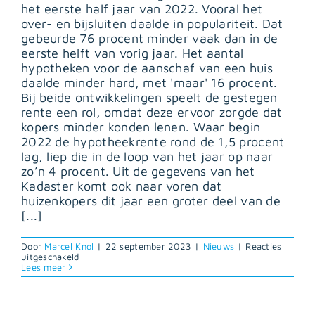
het eerste half jaar van 2022. Vooral het
over- en bijsluiten daalde in populariteit. Dat
gebeurde 76 procent minder vaak dan in de
eerste helft van vorig jaar. Het aantal
hypotheken voor de aanschaf van een huis
daalde minder hard, met 'maar' 16 procent.
Bij beide ontwikkelingen speelt de gestegen
rente een rol, omdat deze ervoor zorgde dat
kopers minder konden lenen. Waar begin
2022 de hypotheekrente rond de 1,5 procent
lag, liep die in de loop van het jaar op naar
zo’n 4 procent. Uit de gegevens van het
Kadaster komt ook naar voren dat
huizenkopers dit jaar een groter deel van de
[...]
Door
Marcel Knol
|
22 september 2023
|
Nieuws
|
Reacties
voor
uitgeschakeld
Hogere
Lees meer
rente
leidt
tot
minder