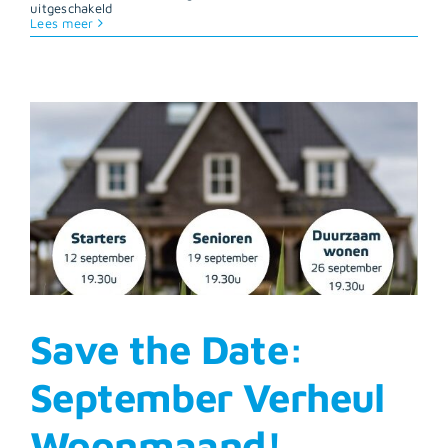
voor
uitgeschakeld
Koophuis
Lees meer
steeg
in
juli
met
een
half
procent
in
prijs
Save the Date:
September Verheul
Woonmaand!