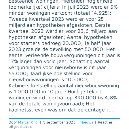
bestaande woningen. Hieronder nog enkele
(opmerkelijke) cijfers: In juli 2023 werd er 9%
minder woningen verkocht (totaal 14.925);
Tweede kwartaal 2023 werd er voor 25
miljard aan hypotheken afgesloten; Eerste
kwartaal 2023 werd er voor 23,6 miljard aan
hypotheken afgesloten; Aantal hypotheken
voor starters bedroeg 20.000; 1e half jaar
2023 groeide de bevolking met 50.000; Het
aantal verleende bouwvergunningen dit jaar is
17% lager dan vorig jaar; Schatting aantal
vergunningen voor nieuwbouw is dit jaar
55.000; Jaarlijkse doelstelling voor
nieuwbouwwoningen is 100.000;
Kabinetsdoelstelling aantal nieuwbouwwoning
is 1.000.000 in 10 jaar; Huidige tekort
woningen wordt gechat op 390.000 (is 4,8%
van de totale woningvoorraad); Het
kabinetsstreven was om dat percentage [...]
Door
Marcel Knol
|
5 september 2023
|
Nieuws
|
Reacties
voor
uitgeschakeld