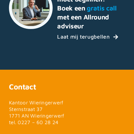
Boek een
gratis call
met een Allround
adviseur
Laat mij terugbellen
Contact
Kantoor Wieringerwerf
Sternstraat 37
1771 AN Wieringerwerf
tel. 0227 – 60 28 24