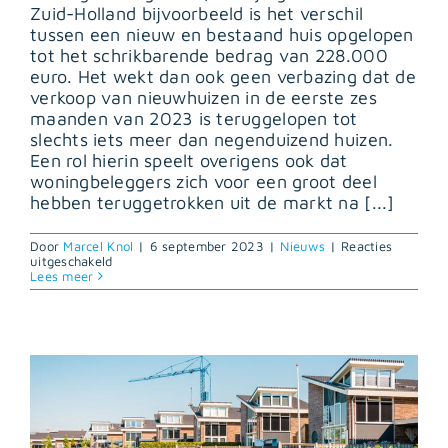
Zuid-Holland bijvoorbeeld is het verschil
tussen een nieuw en bestaand huis opgelopen
tot het schrikbarende bedrag van 228.000
euro. Het wekt dan ook geen verbazing dat de
verkoop van nieuwhuizen in de eerste zes
maanden van 2023 is teruggelopen tot
slechts iets meer dan negenduizend huizen.
Een rol hierin speelt overigens ook dat
woningbeleggers zich voor een groot deel
hebben teruggetrokken uit de markt na [...]
Door
Marcel Knol
|
6 september 2023
|
Nieuws
|
Reacties
voor
uitgeschakeld
Prijstrend
Lees meer
nieuwbouwwoningen
steeds
verder
uit
de
pas