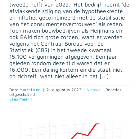
tweede helft van 2022. Het bedrijf noemt 'de
afvlakkende stijging van de hypotheekrente
en inflatie, gecombineerd met de stabilisatie
van het consumentenvertrouwen' als reden.
Toch maken bouwbedrijven als Heijmans en
ook BAM zich grote zorgen, want er werden
volgens het Centraal Bureau voor de
Statistiek (CBS) in het tweede kwartaal
15.100 vergunningen afgegeven. Een jaar
geleden rondom deze tijd waren dat er
16.000. Een daling kortom en die staat niet
op zichzelf, want niet alleen in het [...]
Door
Marcel Knol
|
21 augustus 2023
|
Nieuws
|
Reacties
voor
uitgeschakeld
Minder
Lees meer
bouwvergunningen,
maar
meer
koopsignalen:
woningmarkt
in
spagaat