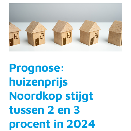
hypotheken
in
eerste
helft
2023
Prognose:
huizenprijs
Noordkop stijgt
tussen 2 en 3
procent in 2024