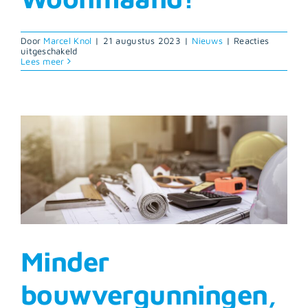
Door
Marcel Knol
|
21 augustus 2023
|
Nieuws
|
Reacties
voor
uitgeschakeld
Save
Lees meer
the
Date:
September
Verheul
Woonmaand!
Minder
bouwvergunningen,