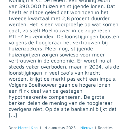
woningmarkt. De reden: een woningtekort
van 390.000 huizen en stijgende lonen. Dat
heeft er al toe geleid dat woningen in het
tweede kwartaal met 2,8 procent duurder
werden. Het is een voorproefje op wat komen
gaat, zo stelt Boelhouwer in de zogeheten
RTL-Z Huizenindex. De loonstijgingen boosten
volgens de hoogleraar het vertrouwen bij
huizenzoekers. Meer nog, stijgende
huizenprijzen zorgen sowieso voor meer
vertrouwen in de economie. Er wordt nu al
steeds vaker overboden, maar in 2024, als de
loonstijgingen in veel cao’s van kracht
worden, krijgt de markt pas echt een impuls.
Volgens Boelhouwer gaan de hogere lonen
een flink deel van de gestegen
hypotheekrente compenseren. De grote
banken delen de mening van de hoogleraar
overigens niet. Op de site banken.nl blijkt dat
[...]
Door
Marcel Knol
|
14 augustus 2023
|
Nieuws
|
Reacties