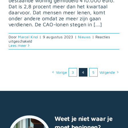
bestaande woning gemiddeld 410.000 euro.
Dat is 2,8 procent meer dan het kwartaal
daarvoor. Dat mensen meer lenen, komt
onder andere omdat ze meer zijn gaan
verdienen. De CAO-lonen stegen in [...]
Door
Marcel Knol
|
9 augustus 2023
|
Nieuws
|
Reacties
voor
uitgeschakeld
Het
Lees meer
gemiddelde
hypotheekbedrag
is
voor
het
eerst
Vorige
3
4
5
Volgende
in
14
maanden
gestegen
Weet je niet waar je
moet beginnen?